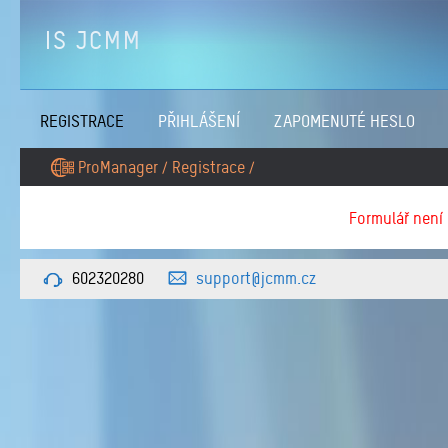
IS JCMM
REGISTRACE
PŘIHLÁŠENÍ
ZAPOMENUTÉ HESLO
ProManager
Registrace
/
/
Formulář není
602320280
support@jcmm.cz